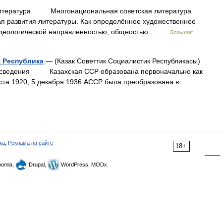
атура Многонациональная советская литература
ап развития литературы. Как определённое художественное
 идеологической направленностью, общностью… …
Большая
я Республика
— (Казак Советтик Социалистик Республикасы)
едения Казахская ССР образована первоначально как
уста 1920; 5 декабря 1936 АССР была преобразована в… …
ка
,
Реклама на сайте
18+
omla,
Drupal,
WordPress, MODx.