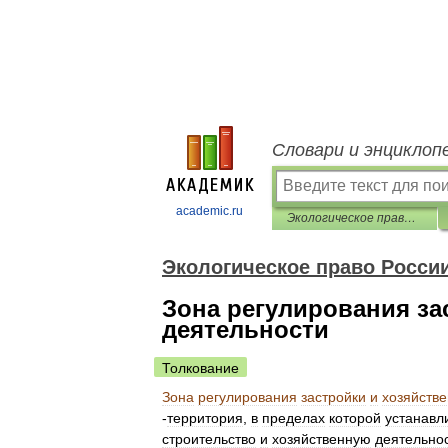
Словари и энциклоп
academic.ru
Экологическое право России: словарь юридических терминов
Экологическое право Росси
Зона регулирования за
деятельности
Толкование
Зона
регулирования
застройки
и
хозяйств
-
территория
,
в
пределах
которой
устанавл
строительство
и
хозяйственную
деятельно