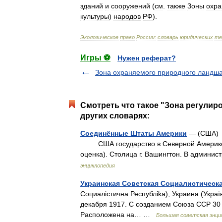
зданий
и
сооружений
(
см
.
также
Зоны
охр
культуры
)
народов
РФ
).
Экологическое
право
России:
словарь
юридических
те
Игры ⚽
Нужен реферат?
Зона охраняемого природного ландш
Смотреть что такое "Зона регулир
других словарях:
Соединённые Штаты Америки
— (США) 
США государство в Северной Америке. П
оценка). Столица г. Вашингтон. В админ
энциклопедия
Украинская Советская Социалистическ
Социалicтична Республika), Украина (
декабря 1917. С созданием Союза ССР 30 
Расположена на… …
Большая советская энци