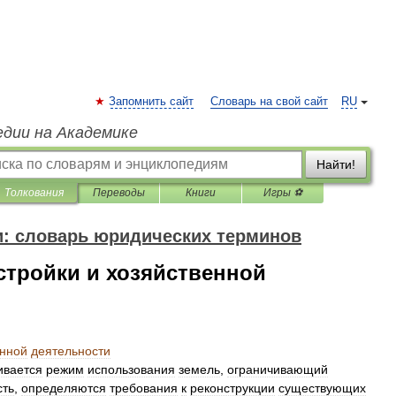
Запомнить сайт
Словарь на свой сайт
RU
едии на Академике
Найти!
Толкования
Переводы
Книги
Игры ⚽
и: словарь юридических терминов
стройки и хозяйственной
енной
деятельности
ивается
режим
использования
земель
,
ограничивающий
сть
,
определяются
требования
к
реконструкции
существующих