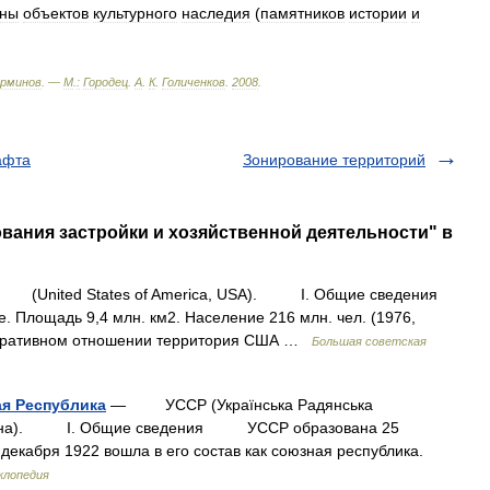
аны
объектов
культурного
наследия
(
памятников
истории
и
рминов
. —
М
.
:
Городец
.
А
.
К
.
Голиченков
.
2008
.
афта
Зонирование территорий
ования застройки и хозяйственной деятельности" в
(United States of America, USA). I. Общие сведения
лощадь 9,4 млн. км2. Население 216 млн. чел. (1976,
истративном отношении территория США …
Большая советская
ая Республика
— УССР (Украïнська Радянська
Украïна). I. Общие сведения УССР образована 25
декабря 1922 вошла в его состав как союзная республика.
клопедия