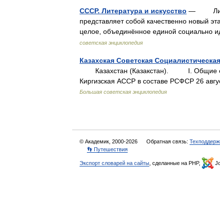
СССР. Литература и искусство
— Литер
представляет собой качественно новый эт
целое, объединённое единой социально
советская энциклопедия
Казахская Советская Социалистическа
Казахстан (Казакстан). I. Общие св
Киргизская АССР в составе РСФСР 26 авг
Большая советская энциклопедия
© Академик, 2000-2026
Обратная связь:
Техподдерж
👣 Путешествия
Экспорт словарей на сайты
, сделанные на PHP,
Jo